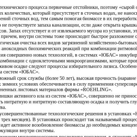
ехнического процесса первичные отстойники, поэтому «сырой ос
х количествах, который присутствует в сточных водах, не нанос
ний сточных вод, тем самым помогая биомассе в их переработке
 не почувствуете запаха канализации, если даже открыта крышк
ов. Запах отсутствует и от извлекаемого мусора из установки, 
ичем, внутри системы тоже происходит быстрое разложение о
огическая очистка всех видов загрязнений хозяйственно-бытовы
 - аноксидных биохимических реакций при комбинации ритмовой
ения совершенно новых технологий, в системах «ЮБАС» инкубир
 комбинации с одноклеточными микроорганизмами, которые про
живом осадке следуют процессы избирательного лизиса. Особен
ка систем «ЮБАС».
ожный срок службы (более 50 лет), высокая прочность (наравне 
х зимних условиях обеспечивается в силу применения суперсо
пененных листовых материалов фирмы «ROEHLING».
ишки активного ила из систем «ЮБАС», совершенно не принося
ь нитратную и нитритную составляющую осадка и получить глу
ва.
усовершенствованные технологические решения в установках 
о трех месяцев). В установках происходит так называемый проц
, идет активное возобновление биомассы до необходимых конце
куляции внутри системы.
менением микропроцессоров последнего поколения, в станциях