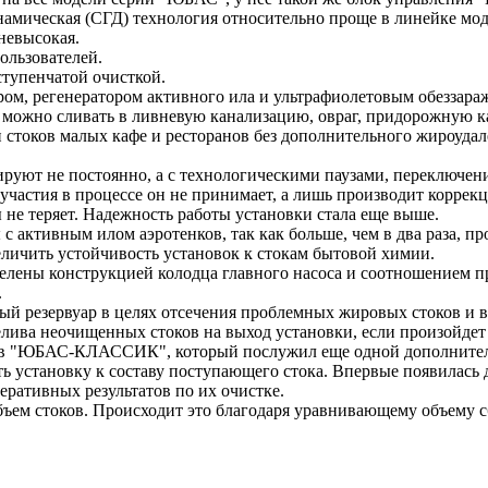
мическая (СГД) технология относительно проще в линейке мод
невысокая.
ользователей.
хступенчатой очисткой.
м, регенератором активного ила и ультрафиолетовым обеззараж
жно сливать в ливневую канализацию, овраг, придорожную кана
токов малых кафе и ресторанов без дополнительного жироуда
ют не постоянно, а с технологическими паузами, переключени
астия в процессе он не принимает, а лишь производит коррек
ы не теряет. Надежность работы установки стала еще выше.
 с активным илом аэротенков, так как больше, чем в два раза,
еличить устойчивость установок к стокам бытовой химии.
еделены конструкцией колодца главного насоса и соотношением 
.
резервуар в целях отсечения проблемных жировых стоков и во
лива неочищенных стоков на выход установки, если произойдет
х в "ЮБАС-КЛАССИК", который послужил еще одной дополнитель
становку к составу поступающего стока. Впервые появилась д
еративных результатов по их очистке.
 стоков. Происходит это благодаря уравнивающему объему сбра