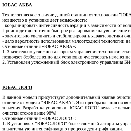
ЮБАС АКВА
Технологическое отличие данной станции от технологии "ЮБ
новшество в установке дает возможность:
- координировать интенсивность аэрации в зависимости от кол
Происходит достаточно быстрое реагирование на увеличение 
- значительно увеличить и стабилизировать характеристики о
- дало вероятность использования малоотходной технологии н
Основные отличия «ЮБАС-АКВА»:
1. Значительно усложнен алгоритм управления технологичес
позволяет безболезненно для установки чувствовать изменение
2. Установлен усложненный блок электронного управления
ЮБАС ЛОГО
В данной модели присутствует дополнительный клапан очистк
отличие от модели "ЮБАС-АКВА". Эти преобразования позволи
значения. Разработка установки "ЮБАС ЛОГО" велась с целью 
очистки стоков выше 98%!
Основные отличия «ЮБАС-ЛОГО»:
1. В установках "ЮБАС-ЛОГО" более сложный алгоритм управл
значительную интенсификацию процесса денитрификации.