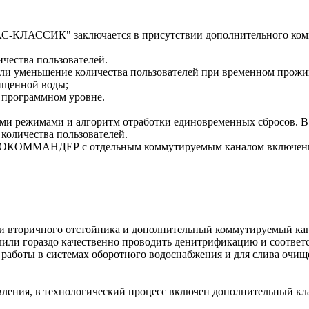
АС-КЛАССИК" заключается в присутствии дополнительного ком
ичества пользователей.
или уменьшение количества пользователей при временном прожи
чищенной воды;
а программном уровне.
кими режимами и алгоритм отработки единовременных сбросов.
 количества пользователей.
 БИОКОММАНДЕР с отдельным коммутируемым каналом включени
и вторичного отстойника и дополнительный коммутируемый кана
ли гораздо качественно проводить денитрификацию и соответс
работы в системах оборотного водоснабжения и для слива очищ
ения, в технологический процесс включен дополнительный кла