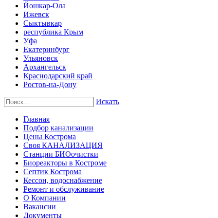
Йошкар-Ола
Ижевск
Сыктывкар
республика Крым
Уфа
Екатеринбург
Ульяновск
Архангельск
Краснодарский край
Ростов-на-Дону
Искать
Главная
Подбор канализации
Цены Кострома
Своя КАНАЛИЗАЦИЯ
Станции БИОочистки
Биореакторы в Костроме
Септик Кострома
Кессон, водоснабжение
Ремонт и обслуживание
О Компании
Вакансии
Документы