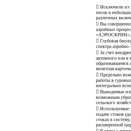
 Исключили из т
песок в небольши
различных включе
 Вы совершенно
аэробных процесс
«АЭРОСКРИН», пр
 Глубокая биол
спектра аэробно
 За счет внедр
активного ила в
образовавшемся 
визитная карточ
 Предельно возм
работы в суровы
интегрально вс
 Выводимые изл
возможным убрат
сельского хозяйст
 Используемые 
подаче стоков (д
стоках в систему
расширенной цир
 В связи с при