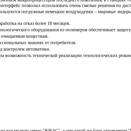
-интерфейс позволил использовать очень смелые решения по д
ользуются погружные немецкие воздуходувки – мировые лидеры 
аботка на отказ более 18 месяцев.
ологического оборудования из полимеров обеспечивает защиту 
ки очищаемым веществам.
ссиональных знаниях от потребителя.
д контролем автоматики.
а возможность технической реализации технологических режимо
а на все модели серии "ЮБАС", у нее такой же блок управле