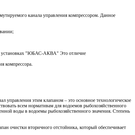
мутируемого канала управления компрессором. Данное
вании;
 В установках "ЮБАС-АКВА" Это отличие
я компрессора.
л управления этим клапаном – это основное технологическое
твовать всем нормативам для водоемов рыбохозяйственного
енной воды в водоемы рыбохозяйственного значения. Степень
пан очистки вторичного отстойника, который обеспечивает