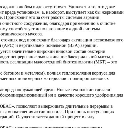
адок» в любом виде отсутствует. Удивляет и то, что даже
ит вреда установкам, а, наоборот, выступает как бы жерновами
. Происходит это за счет работы системы аэрации.
а очистного сооружения, благодаря применению в очистке
этому способствует использование входной системы
рганического мусора.
х сточных вод происходит благодаря активации всевозможного
 (АРС) и вертикально- зональной (ВЗА) аэрации.
уется значительно широкий видовой состав бактерий
водят непрерывное омолаживание бактериальной массы, в
ность реализации малоотходной биотехнологии (МБТ) – это
с бетоном и металлом), полная теплоизоляция корпуса для
временных полимерных материалов - полипропиленовых
т вреда окружающей среде. Новые технологии сделали
бокоминерализованный ил в качестве хорошего удобрения для
«ЮБАС», позволяют выдерживать длительные перерывы в
есс самоокисления активного ила. При вновь поступающих
нтраций. Осуществляется данный процесс в силу
 «ЮБАС» используются интеллектуальные алгоритмы