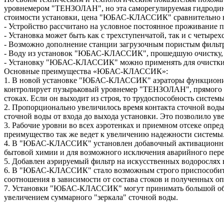
уровнемером "ТЕНЗОЛАН", но эта саморегулируемая гидродина
стоимости установки, цена "ЮБАС-КЛАССИК" сравнительно 
- Устройство рассчитано на условное постоянное проживание п
- Установка может быть как с трехступенчатой, так и с четыре
- Возможно дополнение станции загрузочным пористым фильтро
- Воду из установок "ЮБАС-КЛАССИК", прошедшую очистку, мо
- Установку "ЮБАС-КЛАССИК" можно применять для очистки с
Основные преимущества «ЮБАС-КЛАССИК»:
1. В новой установке "ЮБАС-КЛАССИК" аэраторы функциониру
контролирует пузырьковый уровнемер "ТЕНЗОЛАН", прямого уч
стоках. Если он выходит из строя, то трудоспособность систем
2. Пропорционально увеличилось время контакта сточной воды
сточной воды от входа до выхода установки. Это позволило ув
3. Рабочие уровни во всех аэротенках и приемном отсеке опр
преимущество так же ведет к увеличению надежности системы
4. В "ЮБАС-КЛАССИК" установлен добавочный активационный 
бытовой химии и для возможного исключения аварийного пере
5. Добавлен аэрируемый фильтр на искусственных водоросля
6. В "ЮБАС-КЛАССИК" стало возможным строго приспособить у
соотношения в зависимости от состава стоков и полученных оп
7. Установки "ЮБАС-КЛАССИК" могут принимать большой объем
увеличением суммарного "зеркала" сточной воды.